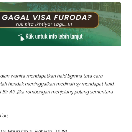
udian wanita mendapatkan haid bgmna tata cara
etelah hendak meninggalkan medinah sy mendapat haid.
 Bir Ali. Jika rombongan menjelang pulang sementara
a’du,
(al-Mausu’ah al-Fiqhiyah, 2/129).