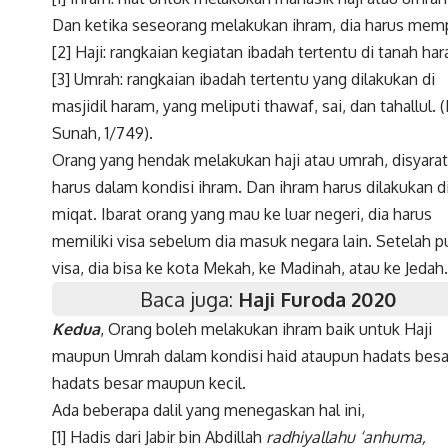
Dan ketika seseorang melakukan ihram, dia harus mempe
[2] Haji: rangkaian kegiatan ibadah tertentu di tanah h
[3] Umrah: rangkaian ibadah tertentu yang dilakukan di
masjidil haram, yang meliputi thawaf, sai, dan tahallul. 
Sunah, 1/749).
Orang yang hendak melakukan haji atau umrah, disyara
harus dalam kondisi ihram. Dan ihram harus dilakukan di
miqat. Ibarat orang yang mau ke luar negeri, dia harus
memiliki visa sebelum dia masuk negara lain. Setelah 
visa, dia bisa ke kota Mekah, ke Madinah, atau ke Jedah.
Baca juga:
Haji Furoda 2020
Kedua
, Orang boleh melakukan ihram baik untuk Haji
maupun Umrah dalam kondisi haid ataupun hadats besar. 
hadats besar maupun kecil.
Ada beberapa dalil yang menegaskan hal ini,
[1] Hadis dari Jabir bin Abdillah
radhiyallahu ‘anhuma,