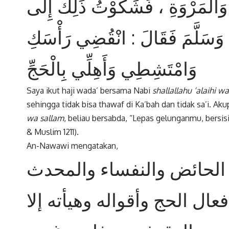
 وَالْمَرْوَةِ ، فَشَكَوْتُ ذَلِكَ إِلَى
ْهِ وَسَلَّمَ فَقَالَ : انْقُضِي رَأْسَكِ
وَامْتَشِطِي وَأَهِلِّي بِالْحَجِّ
Saya ikut haji wada’ bersama Nabi
shallallahu ‘alaihi w
sehingga tidak bisa thawaf di Ka’bah dan tidak sa’i. A
wa sallam
, beliau bersabda, “Lepas gelunganmu, bersisi
& Muslim 1211).
An-Nawawi mengatakan,
الحائض والنفساء والمحدث
ال الحج وأقواله وهيأته إلا