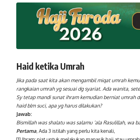
Haid ketika Umrah
Jika pada saat kita akan mengambil miqat umrah kem
rangkaian umrah yg sesuai dg syariat. Ada wanita, s
Sy tetap mandi sunat ihram kemudian berniat umrah di
haid blm suci, apa yg harus dilakukan?
Jawab:
Bismillah was shalatu was salamu ‘ala Rasulillah, wa b
Pertama
, Ada 3 istilah yang perlu kita kenali,
[1] Ihram: niat untuk melakukan manasik haji atau umrah 