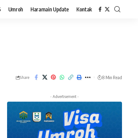
6
Umroh
Haramain Update
Kontak
8 Min Read
Share
- Advertisement -