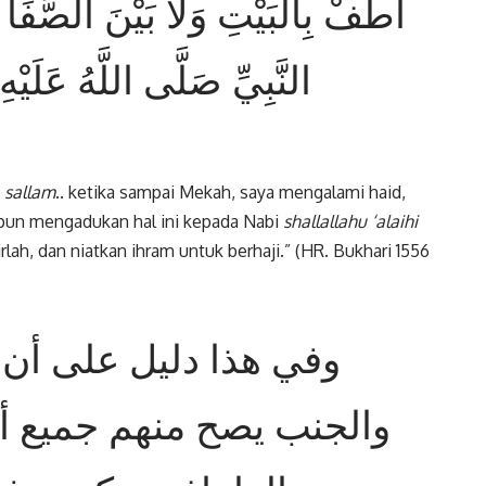
أَطُفْ بِالْبَيْتِ وَلا بَيْنَ الصَّفَا
النَّبِيِّ صَلَّى اللَّهُ عَلَي
a sallam
.. ketika sampai Mekah, saya mengalami haid,
kupun mengadukan hal ini kepada Nabi
shallallahu ‘alaihi
rlah, dan niatkan ihram untuk berhaji.” (HR. Bukhari 1556
وفي هذا دليل على أن 
والجنب يصح منهم جميع أفع