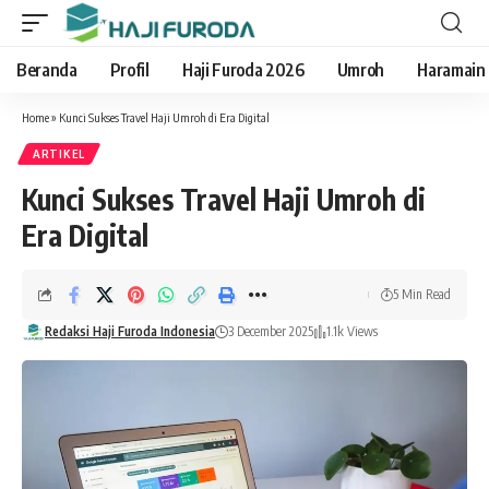
Beranda
Profil
Haji Furoda 2026
Umroh
Haramain
Home
»
Kunci Sukses Travel Haji Umroh di Era Digital
ARTIKEL
Kunci Sukses Travel Haji Umroh di
Era Digital
5 Min Read
Redaksi Haji Furoda Indonesia
3 December 2025
1.1k Views