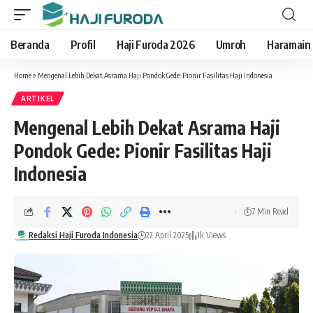
Beranda
Profil
Haji Furoda 2026
Umroh
Haramain
Home
»
Mengenal Lebih Dekat Asrama Haji Pondok Gede: Pionir Fasilitas Haji Indonesia
ARTIKEL
Mengenal Lebih Dekat Asrama Haji
Pondok Gede: Pionir Fasilitas Haji
Indonesia
7 Min Read
Redaksi Haji Furoda Indonesia
22 April 2025
1k Views