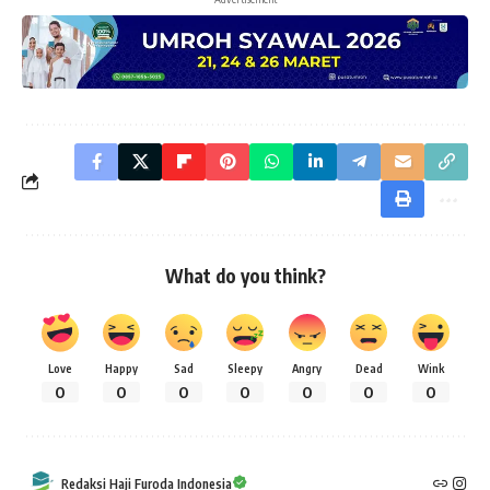
What do you think?
Love
Happy
Sad
Sleepy
Angry
Dead
Wink
0
0
0
0
0
0
0
Redaksi Haji Furoda Indonesia