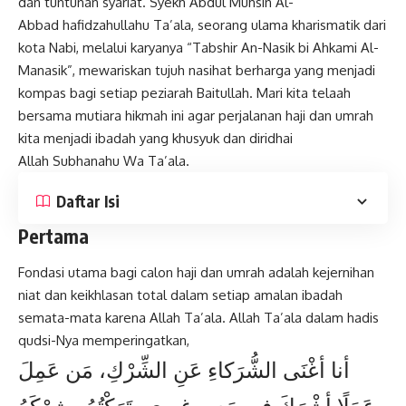
dan tuntunan syariat. Syekh Abdul Muhsin Al-
Abbad hafidzahullahu Ta’ala, seorang ulama kharismatik dari
kota Nabi, melalui karyanya “Tabshir An-Nasik bi Ahkami Al-
Manasik”, mewariskan tujuh nasihat berharga yang menjadi
kompas bagi setiap peziarah Baitullah. Mari kita telaah
bersama mutiara hikmah ini agar perjalanan haji dan umrah
kita menjadi ibadah yang khusyuk dan diridhai
Allah Subhanahu Wa Ta’ala.
Daftar Isi
Pertama
Fondasi utama bagi calon haji dan umrah adalah kejernihan
niat dan keikhlasan total dalam setiap amalan ibadah
semata-mata karena Allah Ta’ala. Allah Ta’ala dalam hadis
qudsi-Nya memperingatkan,
أنا أغْنَى الشُّرَكاءِ عَنِ الشِّرْكِ، مَن عَمِلَ
عَمَلًا أشْرَكَ فيه مَعِي غيرِي، تَرَكْتُهُ وشِرْكَهُ