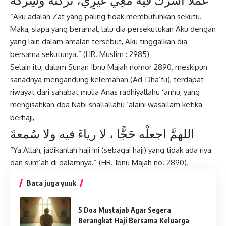
“Aku adalah Zat yang paling tidak membutuhkan sekutu.
Maka, siapa yang beramal, lalu dia persekutukan Aku dengan
yang lain dalam amalan tersebut, Aku tinggalkan dia
bersama sekutunya.” (HR. Muslim : 2985)
Selain itu, dalam Sunan Ibnu Majah nomor 2890, meskipun
sanadnya mengandung kelemahan (Ad-Dha’fu), terdapat
riwayat dari sahabat mulia Anas radhiyallahu ‘anhu, yang
mengisahkan doa Nabi shallallahu ‘alaihi wasallam ketika
berhaji,
اللهمَّ اجعلْه حَجًّا ، لا رياءَ فيه ولا سُمعةَ
“Ya Allah, jadikanlah haji ini (sebagai haji) yang tidak ada riya
dan sum’ah di dalamnya.” (HR. Ibnu Majah no. 2890).
Baca juga yuuk
5 Doa Mustajab Agar Segera
Berangkat Haji Bersama Keluarga