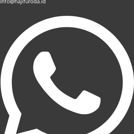
info@hajifuroda.id