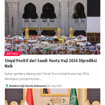
ARTIKEL
Sinyal Positif dari Saudi: Kuota Haji 2026 Diprediksi
Naik
Kabar gembira datang dari Tanah Suci terkait kuota haji 2026.
Meskipun pengumuman…
Redaksi Haji Furoda Indonesia
22 July 2025