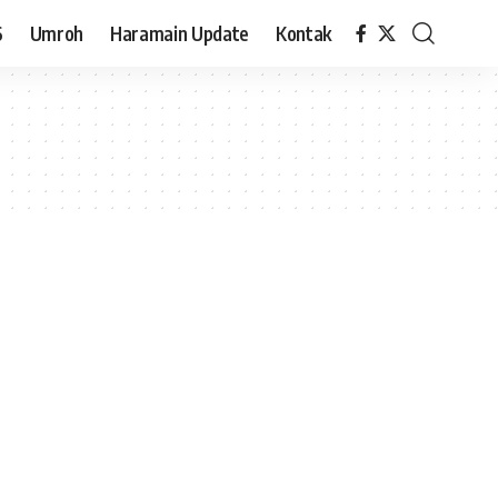
6
Umroh
Haramain Update
Kontak