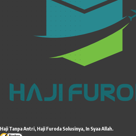
Haji Tanpa Antri, Haji Furoda Solusinya, In Syaa Allah.