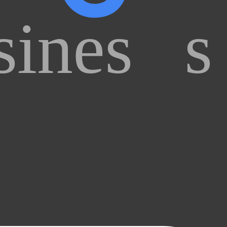
ines
s