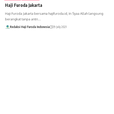
Haji Furoda Jakarta
Haji Furoda Jakarta bersama hajifuroda.id, In Syaa Allah langsung
berangkat tanpa antri.…
Redaksi Haji Furoda Indonesia
29 July 2021