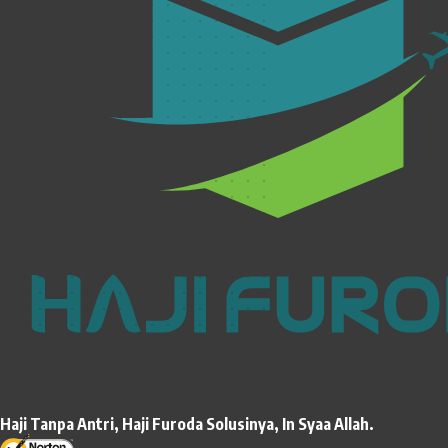
Haji Tanpa Antri, Haji Furoda Solusinya, In Syaa Allah.