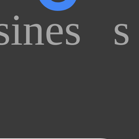
ines
s