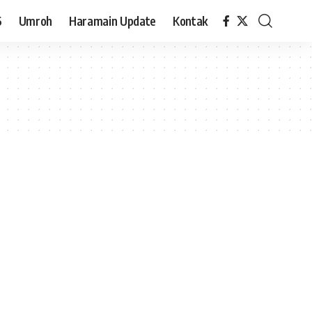
6
Umroh
Haramain Update
Kontak