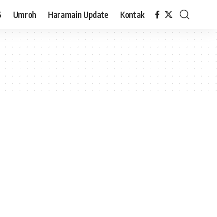
6
Umroh
Haramain Update
Kontak