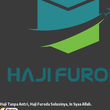
Haji Tanpa Antri, Haji Furoda Solusinya, In Syaa Allah.