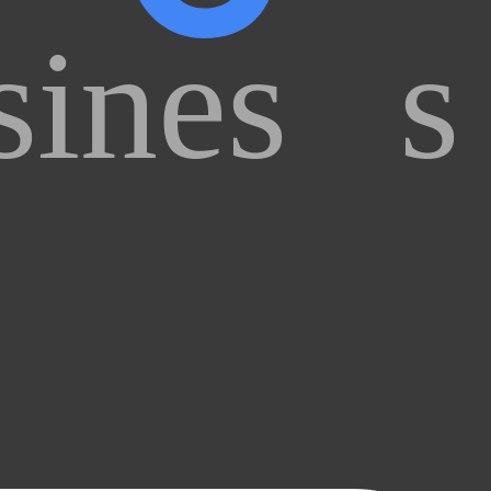
ines
s