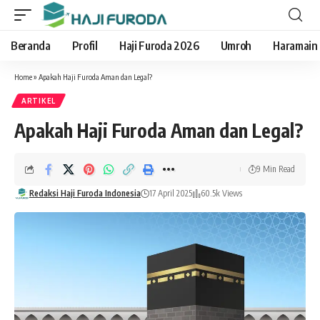
Beranda
Profil
Haji Furoda 2026
Umroh
Haramain
Home
»
Apakah Haji Furoda Aman dan Legal?
ARTIKEL
Apakah Haji Furoda Aman dan Legal?
9 Min Read
Redaksi Haji Furoda Indonesia
17 April 2025
60.5k Views