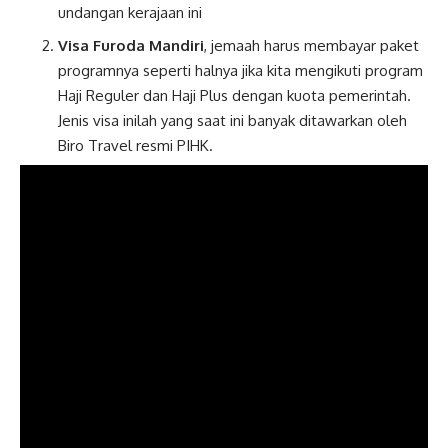
undangan kerajaan ini
Visa Furoda Mandiri
, jemaah harus membayar paket
programnya seperti halnya jika kita mengikuti program
Haji Reguler dan Haji Plus dengan kuota pemerintah.
Jenis visa inilah yang saat ini banyak ditawarkan oleh
Biro Travel resmi PIHK.